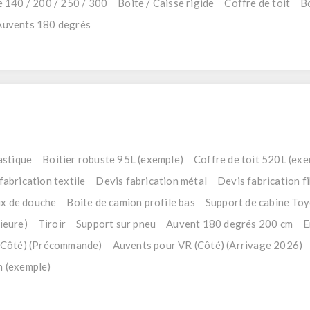
 140 / 200 / 250 / 300
Boite / Caisse rigide
Coffre de toit
Bo
Auvents 180 degrés
astique
Boitier robuste 95L (exemple)
Coffre de toit 520L (exe
fabrication textile
Devis fabrication métal
Devis fabrication f
ux de douche
Boite de camion profile bas
Support de cabine Toy
ieure)
Tiroir
Support sur pneu
Auvent 180 degrés 200 cm
E
(Côté) (Précommande)
Auvents pour VR (Côté) (Arrivage 2026)
n (exemple)