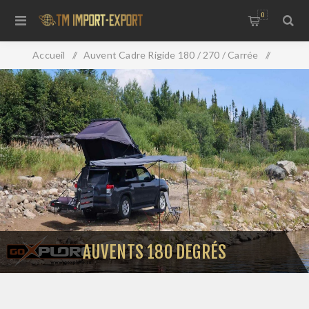
0
Accueil
/
Auvent Cadre Rigide 180 / 270 / Carrée
/
Auvents 180 degrés
AUVENTS 180 DEGRÉS